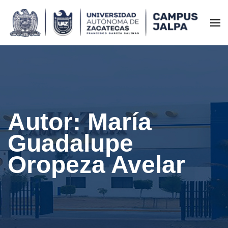
Saltar
al
contenido
Universidad Autónoma de
(presione
Zacatecas – Campus Jalpa
Entrar)
Autor:
María
Guadalupe
Oropeza Avelar