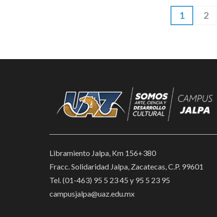
Paginación
Página
Pág
1
2
de
entradas
Libramiento Jalpa, Km 156+380
Fracc. Solidaridad Jalpa, Zacatecas, C.P. 99601
Tel. (01-463) 95 5 23 45 y 95 5 23 95
campusjalpa@uaz.edu.mx