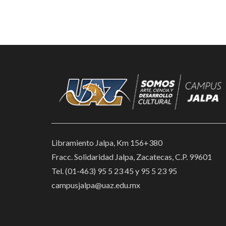
Libramiento Jalpa, Km 156+380
Fracc. Solidaridad Jalpa, Zacatecas, C.P. 99601
Tel. (01-463) 95 5 23 45 y 95 5 23 95
campusjalpa@uaz.edu.mx