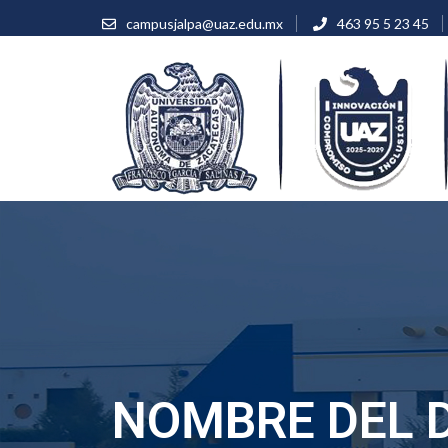
campusjalpa@uaz.edu.mx
463 95 5 23 45
Universidad Autónoma 
INICIO
NOSOTROS
OFERTA EDUCATIV
NOMBRE DEL 